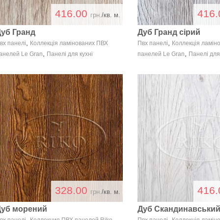
416.00
416
грн.
/кв. м.
Дуб Гранд
Дуб Гранд сірий
,
,
вх панелі
Коллекція ламінованих ПВХ
Пвх панелі
Коллекція ламін
,
,
анелей Le Gran
Панелі для кухні
панелей Le Gran
Панелі для
328.00
416
грн.
/кв. м.
Дуб морений
Дуб Скандинавськи
,
,
,
вх панелі
Коллекция ПВХ панелей Riko
Пвх панелі
Коллекція ламін