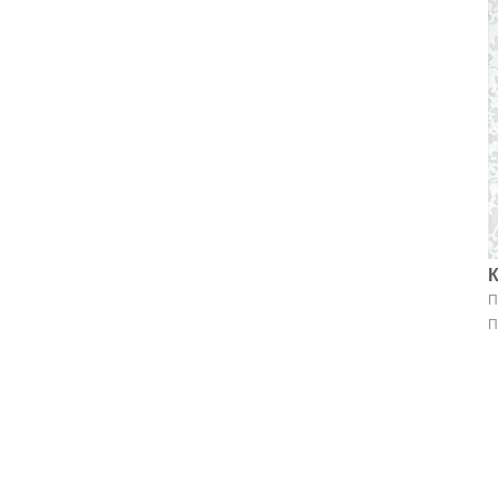
К
П
П