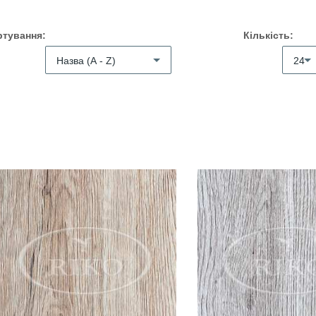
ртування:
Кількість:
Назва (A - Z)
24