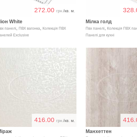
272.00
328
грн.
/кв. м.
іон White
Мілка голд
,
,
,
вх панелі
ПВХ вагонка
Колекція ПВХ
Пвх панелі
Колекція ПВХ па
анелей Exclusive
Панелі для кухні
416.00
416
грн.
/кв. м.
Міраж
Манхеттен