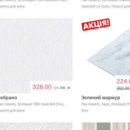
,
анелі для кухні
панелей Le Gran
Панелі для
224
328.00
грн.
/кв. м.
262.0
Зебрано
Зелений мармур
,
,
,
,
вх панелі
Колекція ПВХ панелей Divo
Пвх панелі
Акції
Колекція 
анелі для кухні
Divo