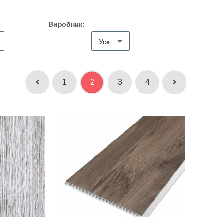
Виробник:
Усе
1
2
3
4