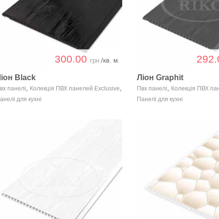
300.00
292
грн.
/кв. м.
іон Black
Ліон Graphit
,
,
,
вх панелі
Колекція ПВХ панелей Exclusive
Пвх панелі
Колекція ПВХ па
анелі для кухні
Панелі для кухні