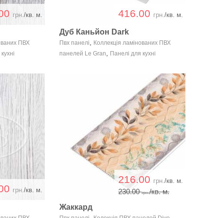
.00
416.00
грн.
/кв. м.
грн.
/кв. м.
Дуб Каньйон Dark
,
ованих ПВХ
Пвх панелі
Коллекція ламінованих ПВХ
,
 кухні
панелей Le Gran
Панелі для кухні
216.00
грн.
/кв. м.
.00
грн.
/кв. м.
230.00
/кв. м.
грн.
й
Жаккард
,
,
ованих ПВХ
Пвх панелі
Колекція ПВХ панелей Divo