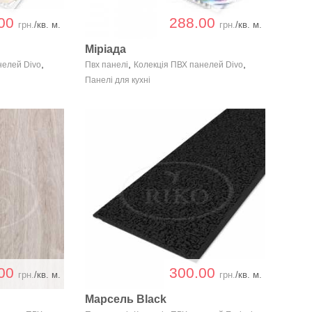
.00
288.00
грн.
/кв. м.
грн.
/кв. м.
Міріада
,
,
,
нелей Divo
Пвх панелі
Колекція ПВХ панелей Divo
Панелі для кухні
.00
300.00
грн.
/кв. м.
грн.
/кв. м.
Марсель Black