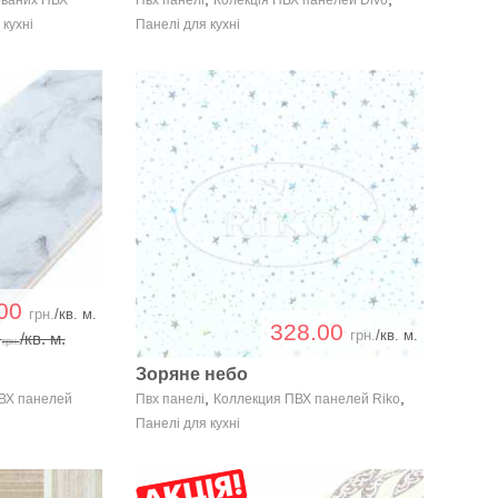
 кухні
Панелі для кухні
.00
грн.
/кв. м.
328.00
грн.
/кв. м.
0
/кв. м.
грн.
Зоряне небо
,
,
ПВХ панелей
Пвх панелі
Коллекция ПВХ панелей Riko
Панелі для кухні