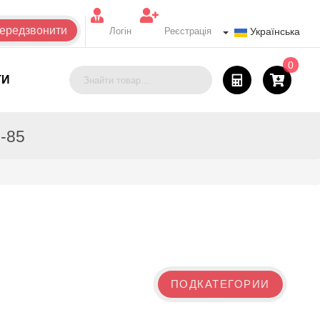
ередзвонити
Логін
Реєстрація
Українська
0
ТИ
8-85
ПОДКАТЕГОРИИ