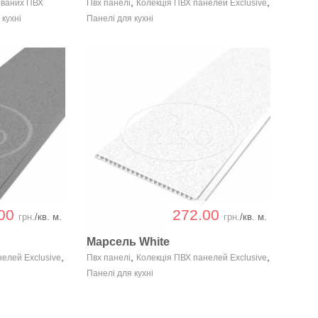
,
,
ованих ПВХ
Пвх панелі
Колекція ПВХ панелей Exclusive
 кухні
Панелі для кухні
.00
272.00
грн.
/кв. м.
грн.
/кв. м.
Марсель White
,
,
,
нелей Exclusive
Пвх панелі
Колекція ПВХ панелей Exclusive
Панелі для кухні