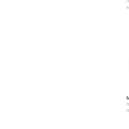
П
п
М
П
П