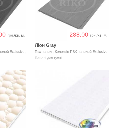
.00
288.00
грн.
/кв. м.
грн.
/кв. м.
Ліон Gray
,
,
,
нелей Exclusive
Пвх панелі
Колекція ПВХ панелей Exclusive
Панелі для кухні