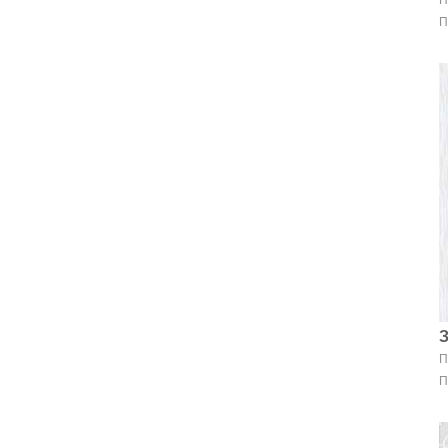
П
П
П