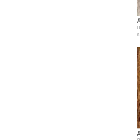
П
п
П