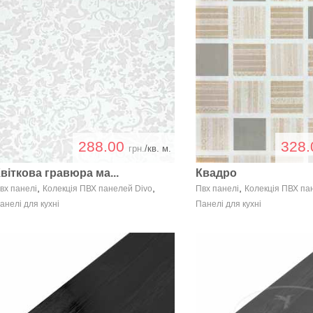
288.00
328
грн.
/кв. м.
віткова гравюра ма...
Квадро
,
,
,
вх панелі
Колекція ПВХ панелей Divo
Пвх панелі
Колекція ПВХ па
анелі для кухні
Панелі для кухні