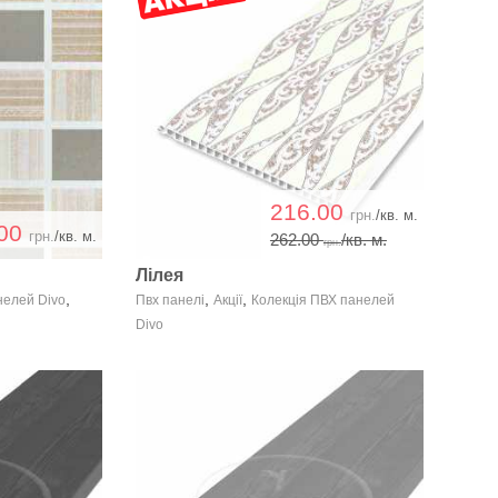
216.00
грн.
/кв. м.
.00
грн.
/кв. м.
262.00
/кв. м.
грн.
Лілея
,
,
,
нелей Divo
Пвх панелі
Акції
Колекція ПВХ панелей
Divo