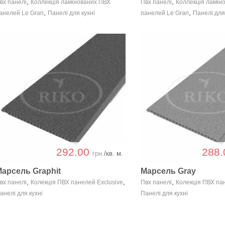
,
,
вх панелі
Коллекція ламінованих ПВХ
Пвх панелі
Коллекція ламін
,
,
анелей Le Gran
Панелі для кухні
панелей Le Gran
Панелі для
292.00
288
грн.
/кв. м.
арсель Graphit
Марсель Gray
,
,
,
вх панелі
Колекція ПВХ панелей Exclusive
Пвх панелі
Колекція ПВХ па
анелі для кухні
Панелі для кухні