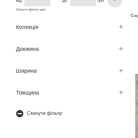
від
до
грн.
Скинути фільтр ціни
Со
Колекція
Довжина
Ширина
Товщина
Скинути фільтр