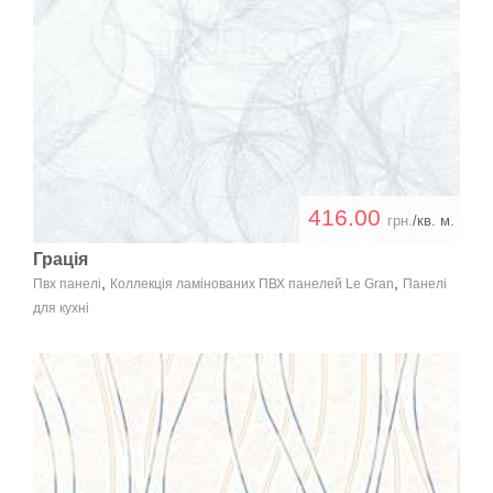
416.00
грн.
/кв. м.
Грація
,
,
Пвх панелі
Коллекція ламінованих ПВХ панелей Le Gran
Панелі
для кухні