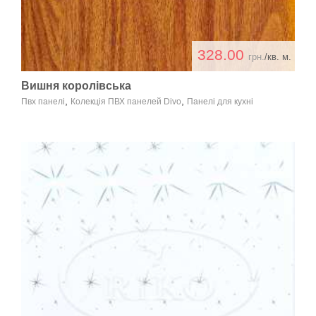
328.00
грн.
/кв. м.
Вишня королівська
,
,
Пвх панелі
Колекція ПВХ панелей Divo
Панелі для кухні