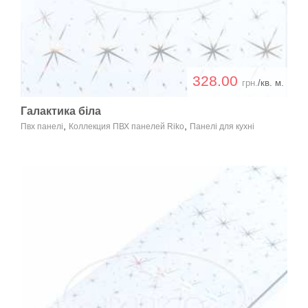
328.00
грн.
/кв. м.
Галактика біла
,
,
Пвх панелі
Коллекция ПВХ панелей Riko
Панелі для кухні