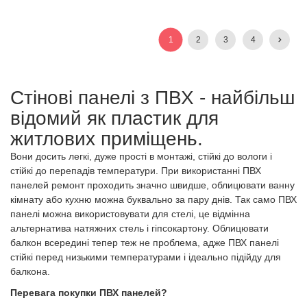
1
2
3
4
Стінові панелі з ПВХ
- найбільш
відомий як пластик для
житлових приміщень.
Вони досить легкі, дуже прості в монтажі, стійкі до вологи і
стійкі до перепадів температури. При використанні
ПВХ
панелей
ремонт проходить значно швидше, облицювати ванну
кімнату або кухню можна буквально за пару днів. Так само
ПВХ
панелі
можна використовувати для стелі, це відмінна
альтернатива натяжних стель і гіпсокартону. Облицювати
балкон всередині тепер теж не проблема, адже ПВХ панелі
стійкі перед низькими температурами і ідеально підійду для
балкона.
Перевага покупки ПВХ панелей?