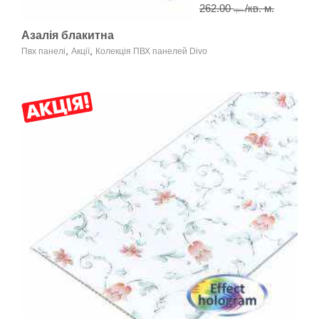
262.00
/кв. м.
грн.
Азалія блакитна
,
,
Пвх панелі
Акції
Колекція ПВХ панелей Divo