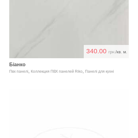
340.00
грн.
/кв. м.
Біанко
,
,
Пвх панелі
Коллекция ПВХ панелей Riko
Панелі для кухні