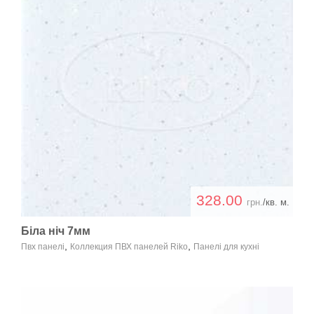
328.00
грн.
/кв. м.
Біла ніч 7мм
,
,
Пвх панелі
Коллекция ПВХ панелей Riko
Панелі для кухні