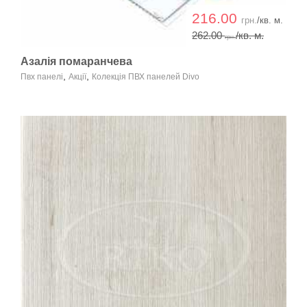
216.00
грн.
/кв. м.
262.00
/кв. м.
грн.
Азалія помаранчева
,
,
Пвх панелі
Акції
Колекція ПВХ панелей Divo