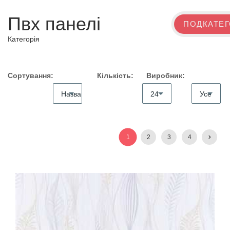
Пвх панелі
ПОДКАТЕ
Категорія
Сортування:
Кількість:
Виробник:
Назва
24
Усе
(A
-
1
2
3
4
Z)