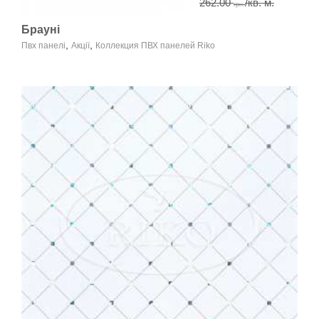
262.00
/кв. м.
грн.
Брауні
,
,
Пвх панелі
Акції
Коллекция ПВХ панелей Riko