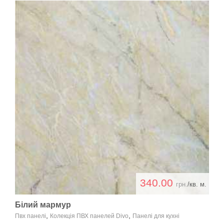
340.00
грн.
/кв. м.
Білий мармур
,
,
Пвх панелі
Колекція ПВХ панелей Divo
Панелі для кухні