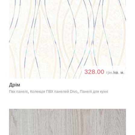
328.00
грн.
/кв. м.
Дрім
,
,
Пвх панелі
Колекція ПВХ панелей Divo
Панелі для кухні