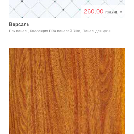
260.00
грн.
/кв. м.
Версаль
,
,
Пвх панелі
Коллекция ПВХ панелей Riko
Панелі для кухні