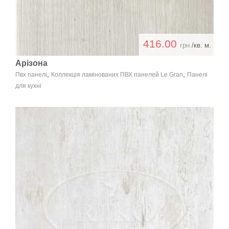
416.00
грн.
/кв. м.
Арізона
,
,
Пвх панелі
Коллекція ламінованих ПВХ панелей Le Gran
Панелі
для кухні