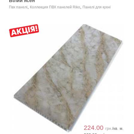
Білий ясен
,
,
Пвх панелі
Коллекция ПВХ панелей Riko
Панелі для кухні
224.00
грн.
/кв. м.