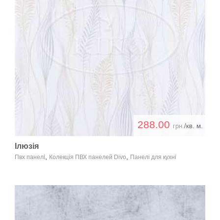
288.00
грн.
/кв. м.
Ілюзія
,
,
Пвх панелі
Колекція ПВХ панелей Divo
Панелі для кухні