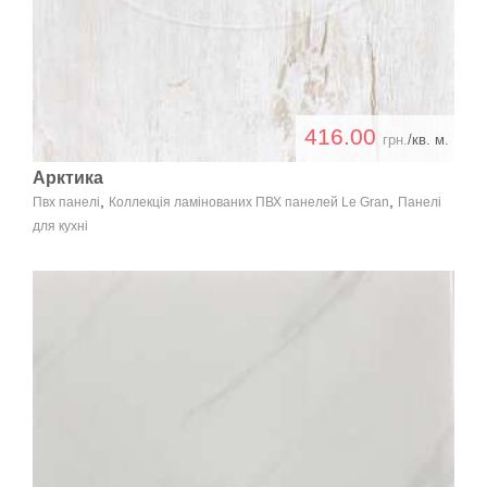
416.00
грн.
/кв. м.
Арктика
,
,
Пвх панелі
Коллекція ламінованих ПВХ панелей Le Gran
Панелі
для кухні