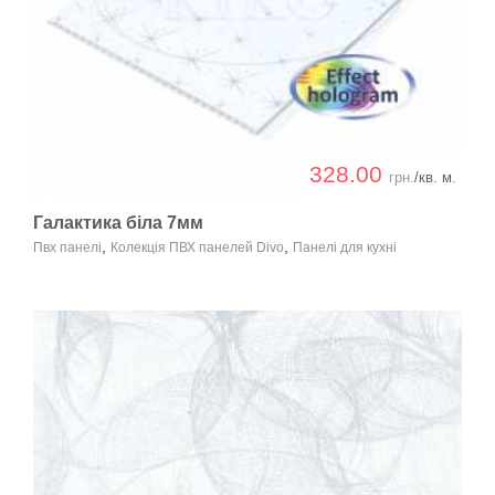
328.00
грн.
/кв. м.
Галактика біла 7мм
,
,
Пвх панелі
Колекція ПВХ панелей Divo
Панелі для кухні