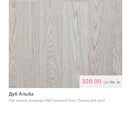
328.00
грн.
/кв. м.
Дуб Альба
,
,
Пвх панелі
Колекція ПВХ панелей Divo
Панелі для кухні