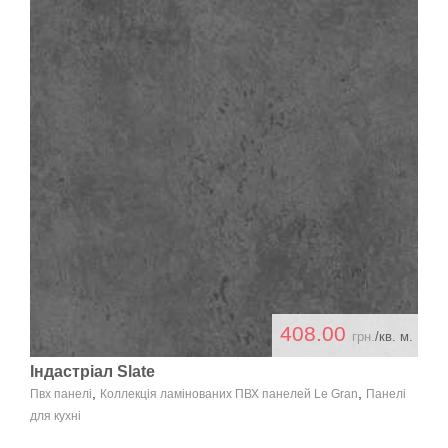
408.00
грн.
/кв. м.
Індастріал Slate
,
,
Пвх панелі
Коллекція ламінованих ПВХ панелей Le Gran
Панелі
для кухні