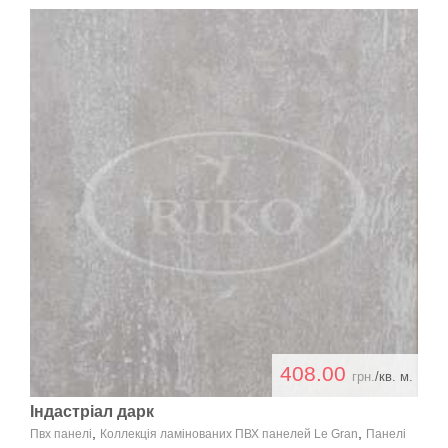
408.00
грн.
/кв. м.
Індастріал дарк
,
,
Пвх панелі
Коллекція ламінованих ПВХ панелей Le Gran
Панелі