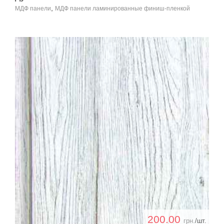
,
МДФ панели
МДФ панели ламинированные финиш-пленкой
200.00
грн.
/шт.